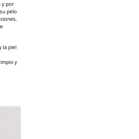
s y por
 su pelo
esiones,
ue
 la piel
limpio y