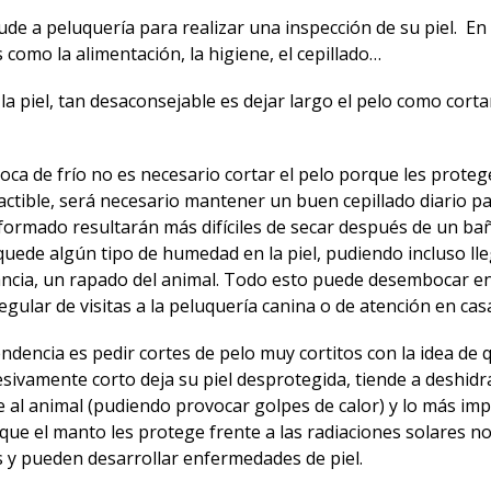
 a peluquería para realizar una inspección de su piel. En 
 como la alimentación, la higiene, el cepillado…
la piel, tan desaconsejable es dejar largo el pelo como corta
a de frío no es necesario cortar el pelo porque les protege
ctible, será necesario mantener un buen cepillado diario pa
formado resultarán más difíciles de secar después de un ba
quede algún tipo de humedad en la piel, pudiendo incluso lle
tancia, un rapado del animal. Todo esto puede desembocar e
gular de visitas a la peluquería canina o de atención en cas
endencia es pedir cortes de pelo muy cortitos con la idea de 
esivamente corto deja su piel desprotegida, tiende a deshidr
nte al animal (pudiendo provocar golpes de calor) y lo más im
e el manto les protege frente a las radiaciones solares noc
s y pueden desarrollar enfermedades de piel.