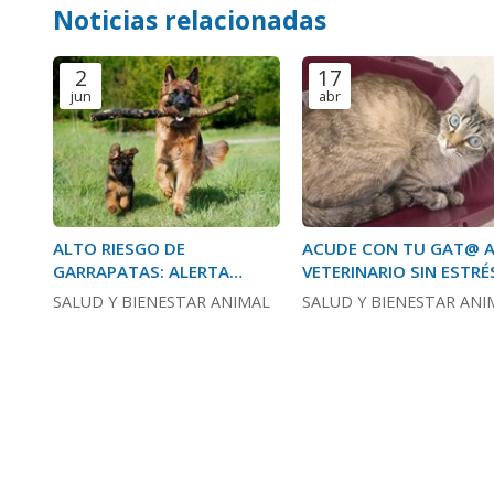
Noticias relacionadas
2
17
jun
abr
ALTO RIESGO DE
ACUDE CON TU GAT@ A
GARRAPATAS: ALERTA
VETERINARIO SIN ESTRÉ
ZOONOSIS, PROTÉGETE -
SALUD Y BIENESTAR ANIMAL
SALUD Y BIENESTAR ANI
PROTÉGELO.