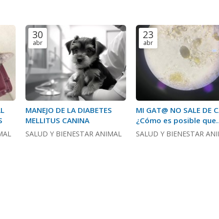
30
23
abr
abr
L
MANEJO DE LA DIABETES
MI GAT@ NO SALE DE C
S
MELLITUS CANINA
¿Cómo es posible que
tenga parásitos?
MAL
SALUD Y BIENESTAR ANIMAL
SALUD Y BIENESTAR AN