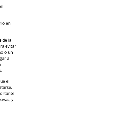
el
rlo en
 de la
ra evitar
ño o un
gar a
n
a.
que el
atarse,
portante
ivas, y