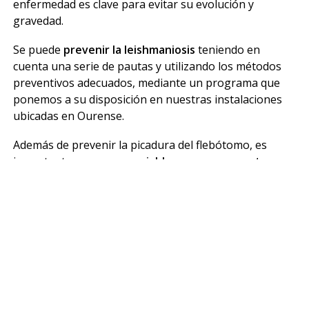
enfermedad es clave para evitar su evolución y
gravedad.
Se puede
prevenir la leishmaniosis
teniendo en
cuenta una serie de pautas y utilizando los métodos
preventivos adecuados, mediante un programa que
ponemos a su disposición en nuestras instalaciones
ubicadas en Ourense.
Además de prevenir la picadura del flebótomo, es
importante y muy
aconsejable vacunar a nuestros
peludos
frente a la leishmaniosis, puesto que así
aunque sufriera la picadura, la posibilidad de
desarrollar la enfermedad disminuye en un alto
porcentaje, así como las posibilidades de complicación
en caso de llegar a desarrollarla.
Antes de vacunar a nuestro perro por primera vez es
necesario realizar un sencillo y rápido test con una
pequeña gota de sangre para saber si ya ha estado en